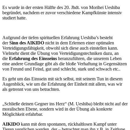
Es wurde in der ersten Hälfte des 20. Jhdt. von Morihei Ueshiba
begründet, nachdem er zuvor verschiedene Kampfkünste intensiv
studiert hatte.
Aufgrund der tiefen spirituellen Erfahrung Ueshiba’s besteht
der
Sinn des AIKIDO
nicht in dem Erlernen einer optimalen
Verteidigungsfähigkeit, obwohl sich diese auch einstellen kann.
Vielmehr dient die Übung von Verteidigungstechniken dazu, an
die
Erfahrung des Einsseins
heranzuführen, die unserem Leben
eine andere Grundlage gibt als die bloße Verhaftung in Gegensätzen
von Freund und Feind, gut und schlecht, stark und schwach etc..
Es geht um das Einssein mit sich selbst, mit seinem Tun in diesem
Augenblick, wie um die Erfahrung der Einheit mit allem, was wir
als getrennt von uns betrachten.
„Schließe deinen Gegner ins Herz“ (M. Ueshiba) bleibt nicht auf der
moralischen Ebene, sondern wird in der Übung als konkrete
Möglichkeit erfahrbar.
AIKIDO
kann mit dem spontanen, rückhaltlosen Kampf unter
Tieren verglichen werden, der – betrachtet man ihn z.B. in Zeitlupe