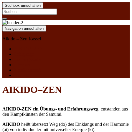
Suchbox umschalten
Search
for:
Navigation umschalten
Aikido – Zen Kassel
AIKIDO–ZEN
Lehrgänge
Trainingszeiten
Über uns
Mitgliedschaft
Kontakt
AIKIDO–ZEN
AIKIDO-ZEN ein Übungs- und Erfahrungsweg
, entstanden aus
den Kampfkünsten der Samurai.
AIKIDO
heißt übersetzt Weg (do) des Einklangs und der Harmonie
(ai) von individueller mit universeller Energie (ki).