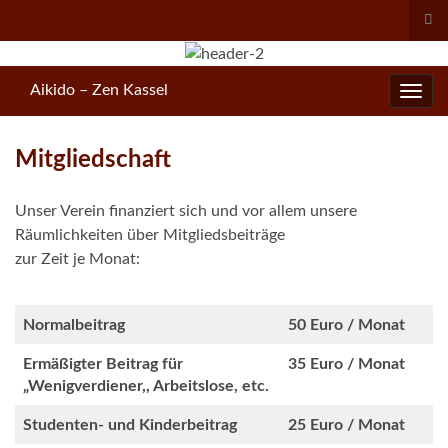
Suc
ums
Search for:
Aikido – Zen Kassel
Navig
umsc
Mitgliedschaft
Unser Verein finanziert sich und vor allem unsere
Räumlichkeiten über Mitgliedsbeiträge
zur Zeit je Monat:
Normalbeitrag
50 Euro / Monat
Ermäßigter Beitrag für
35 Euro / Monat
„Wenigverdiener,, Arbeitslose, etc.
Studenten- und Kinderbeitrag
25 Euro / Monat